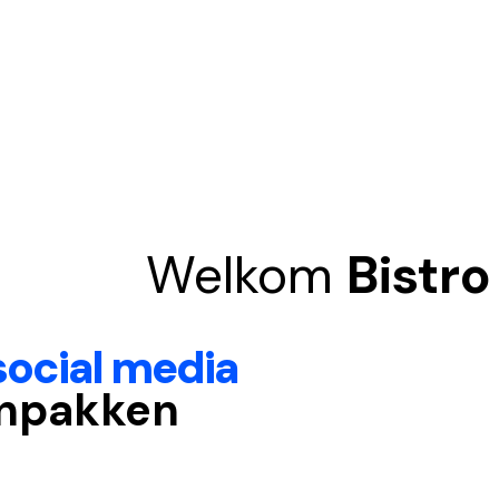
Welkom
Bistro
social media
npakken