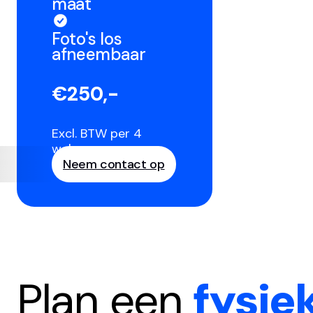
maat
Foto's los
afneembaar
€250,-
Excl. BTW per 4
weken
Neem contact op
Plan een
fysie