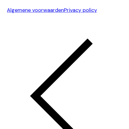
Algemene voorwaarden
Privacy policy
Ontwerp & Development door
Jelmoo Studio