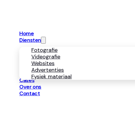
info@neerbosmark
Diensten
Fotografie
Videografie
Websites
Advertenties
Fysiek 
Navigatie
Home
Diensten
Fotografie
Videografie
Websites
Advertenties
Fysiek materiaal
Cases
Over ons
Contact