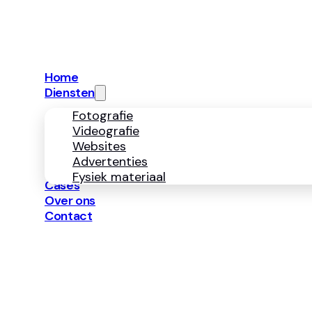
info@neerbosmark
Diensten
Fotografie
Videografie
Websites
Advertenties
Fysiek 
Navigatie
Home
Diensten
Fotografie
Videografie
Websites
Advertenties
Fysiek materiaal
Cases
Over ons
Contact
Copyright ©
2026