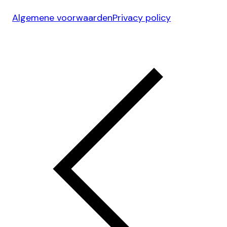
Algemene voorwaarden
Privacy policy
Ontwerp & Development door
Jelmoo Studio