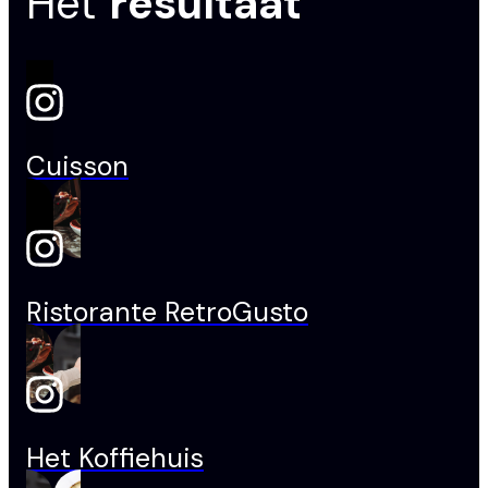
Het
resultaat
Cuisson
Ristorante RetroGusto
Het Koffiehuis