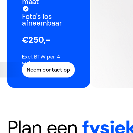
maat
Foto's los
afneembaar
€250,-
Excl. BTW per 4
weken
Neem contact op
Plan een
fysie