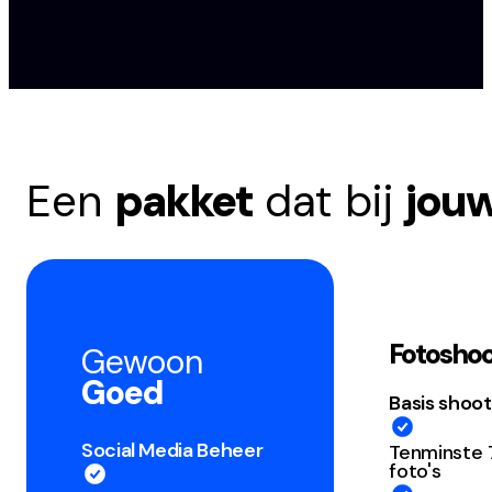
Een
pakket
dat bij
jou
Fotosho
Gewoon
Goed
Basis shoot
Social Media Beheer
Tenminste
foto's