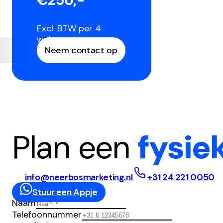
€250,-
Excl. BTW per 4
weken
Neem contact op
Plan een
fysie
info@neerbosmarketing.nl
+31 24 221 0050
Stuur een Appje
Naam
Telefoonnummer