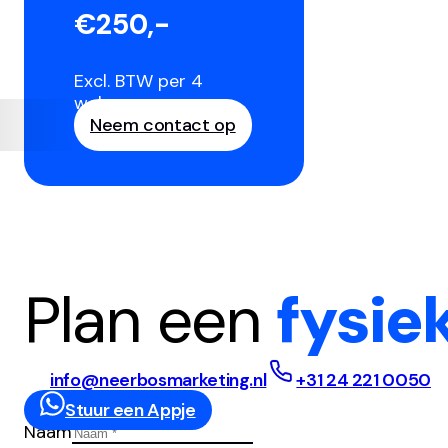
€250,-
Excl. BTW per 4
weken
Neem contact op
Plan een
fysie
info@neerbosmarketing.nl
+31 24 221 0050
Stuur een Appje
Naam