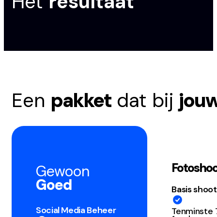
Het
resultaat
Een
pakket
dat bij
jou
Fotosho
Gewoon
Goed
Basis shoot
Social Media Beheer
Tenminste