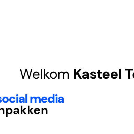
Welkom
Kasteel 
social media
npakken