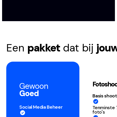
Een
pakket
dat bij
jou
Fotosho
Gewoon
Goed
Basis shoot
Social Media Beheer
Tenminste
foto's