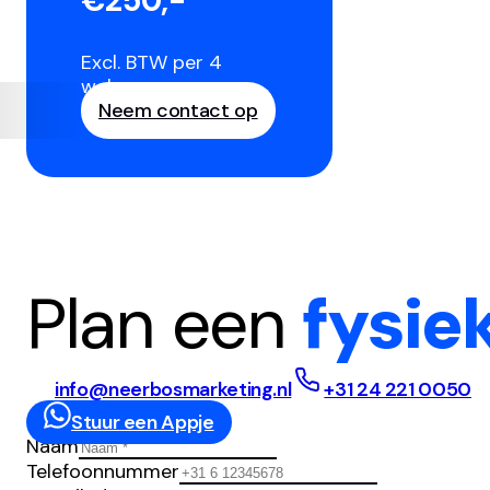
€250,-
Excl. BTW per 4
weken
Neem contact op
Plan een
fysie
info@neerbosmarketing.nl
+31 24 221 0050
Stuur een Appje
Naam
Telefoonnummer