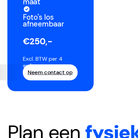
maat
Foto's los
afneembaar
€250,-
Excl. BTW per 4
weken
Neem contact op
Plan een
fysie