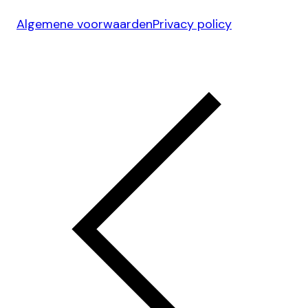
Algemene voorwaarden
Privacy policy
Ontwerp & Development door
Jelmoo Studio