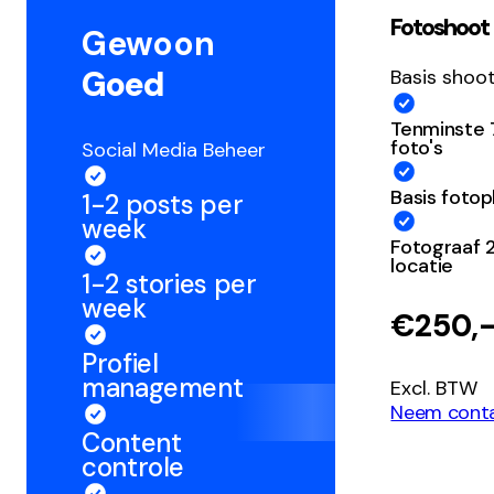
Fotoshoot
Gewoon
Goed
Basis shoo
Tenminste
foto's
Social Media Beheer
Basis fotop
1-2 posts per
week
Fotograaf 2
locatie
1-2 stories per
week
€250,
Profiel
management
Excl. BTW
Neem cont
Content
controle