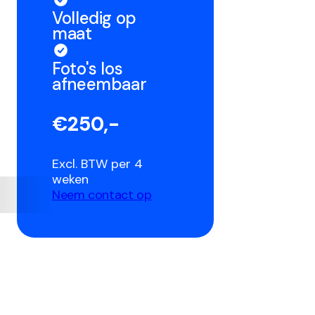
Volledig op
maat
Foto's los
afneembaar
€250,-
Excl. BTW per 4
weken
Neem contact op