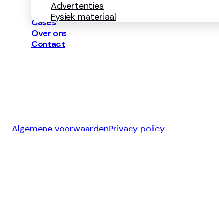
Advertenties
Fysiek materiaal
Cases
Over ons
Contact
Copyright ©
20??
Algemene voorwaarden
Privacy policy
Ontwerp & Development door
Jelmoo Studio