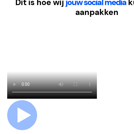
Dit is hoe wij
jouw social media
k
aanpakken