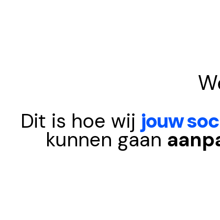
W
Dit is hoe wij
jouw soc
kunnen gaan
aanp