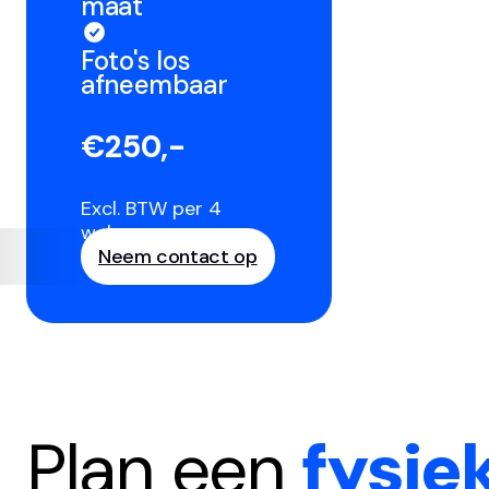
maat
Foto's los
afneembaar
€250,-
Excl. BTW per 4
weken
Neem contact op
Plan een
fysie