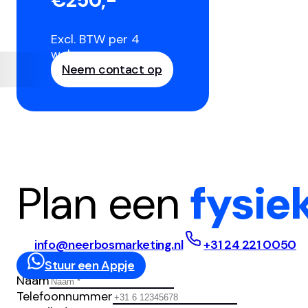
€250,-
Excl. BTW per 4
weken
Neem contact op
Plan een
fysie
info@neerbosmarketing.nl
+31 24 221 0050
Stuur een Appje
Naam
Telefoonnummer