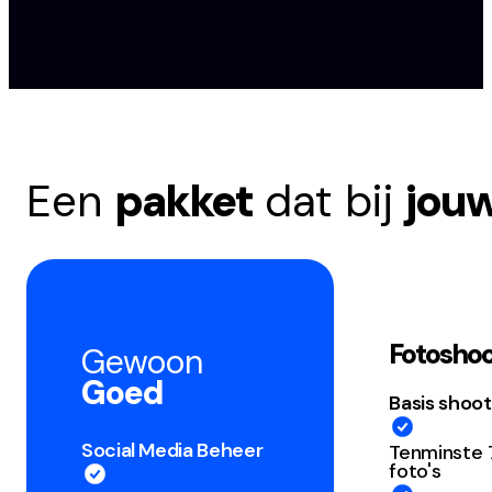
Een
pakket
dat bij
jou
Fotosho
Gewoon
Goed
Basis shoot
Social Media Beheer
Tenminste
foto's