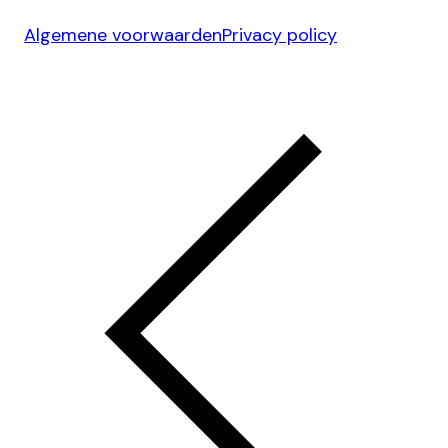
Algemene voorwaarden
Privacy policy
Ontwerp & Development door
Jelmoo Studio