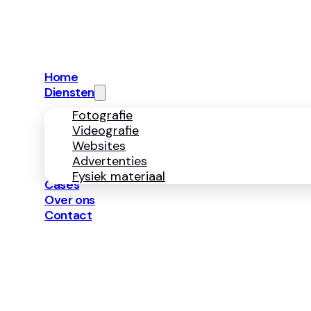
info@neerbosmark
Diensten
Fotografie
Videografie
Websites
Advertenties
Fysiek 
Navigatie
Home
Diensten
Fotografie
Videografie
Websites
Advertenties
Fysiek materiaal
Cases
Over ons
Contact