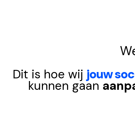
W
Dit is hoe wij
jouw soc
kunnen gaan
aanp