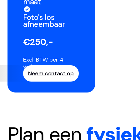
maat
Foto's los
afneembaar
€250,-
Excl. BTW per 4
weken
Neem contact op
Plan een
fysie