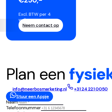
€250,-
Excl. BTW per 4
weken
Neem contact op
Plan een
fysie
info@neerbosmarketing.nl
+31 24 221 0050
Stuur een Appje
Naam
Telefoonnummer