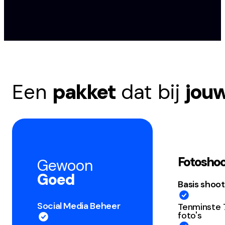
Een
pakket
dat bij
jou
Fotosho
Gewoon
Goed
Basis shoot
Social Media Beheer
Tenminste
foto's