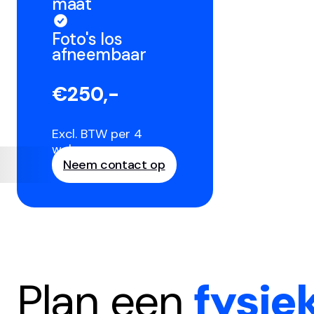
maat
Foto's los
afneembaar
€250,-
Excl. BTW per 4
weken
Neem contact op
Plan een
fysie