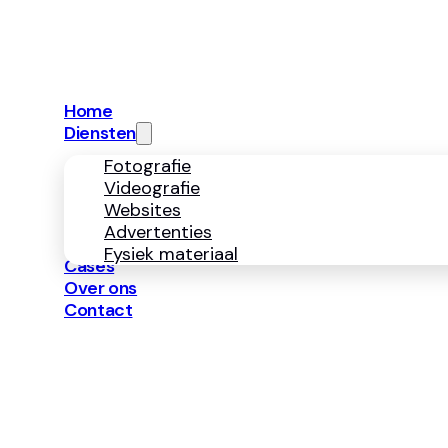
info@neerbosmark
Diensten
Fotografie
Videografie
Websites
Advertenties
Fysiek 
Navigatie
Home
Diensten
Fotografie
Videografie
Websites
Advertenties
Fysiek materiaal
Cases
Over ons
Contact