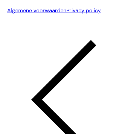
Algemene voorwaarden
Privacy policy
Ontwerp & Development door
Jelmoo Studio