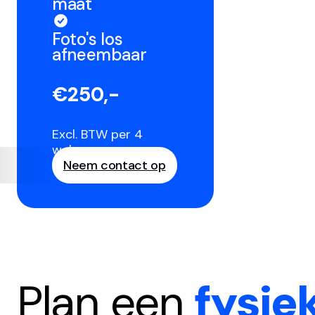
maat
Foto's los
afneembaar
€250,-
Excl. BTW per 4
weken
Neem contact op
Plan een
fysie