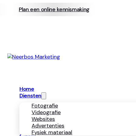
Plan een online kennismaking
info@neerb
info@neerbosmarketing.nl
Diensten
Fotografie
Videografie
Websites
Advertenties
Fysiek 
Navigatie
Home
Diensten
Fotografie
Videografie
Websites
Advertenties
Fysiek materiaal
Cases